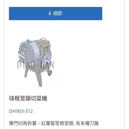
細節
球根莖類切菜機
DH903-312
專門切馬鈴薯、紅蘿蔔等根莖類, 有多種刀盤