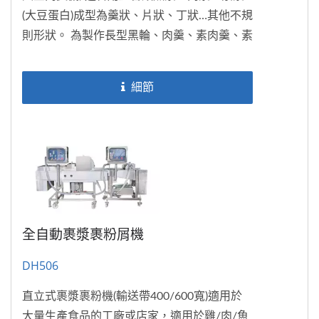
(大豆蛋白)成型為羹狀、片狀、丁狀…其他不規
則形狀。 為製作長型黑輪、肉羹、素肉羹、素
雞丁、素肉片、素叉燒…等等的專業機器。
細節
全自動裹漿裹粉屑機
DH506
直立式裹漿裹粉機(輸送帶400/600寬)適用於
大量生產食品的工廠或店家，適用於雞/肉/魚