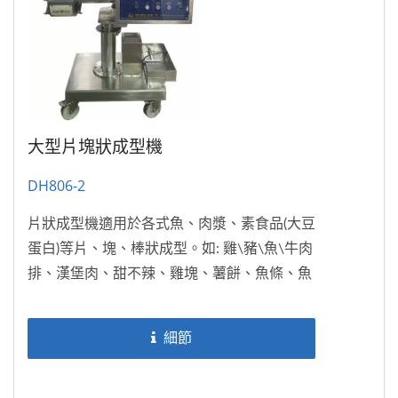
大型片塊狀成型機
DH806-2
片狀成型機適用於各式魚、肉漿、素食品(大豆
蛋白)等片、塊、棒狀成型。如: 雞\豬\魚\牛肉
排、漢堡肉、甜不辣、雞塊、薯餅、魚條、魚
酥、素排、寵物食品…等等。
細節