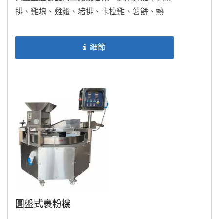
排、雞塊、雞翅、豬排、卡拉雞、薯餅、熱
狗、休閒食品...等。也可銜接於片狀成型機
DH806-2後,...
細節
圓盤式裹粉機