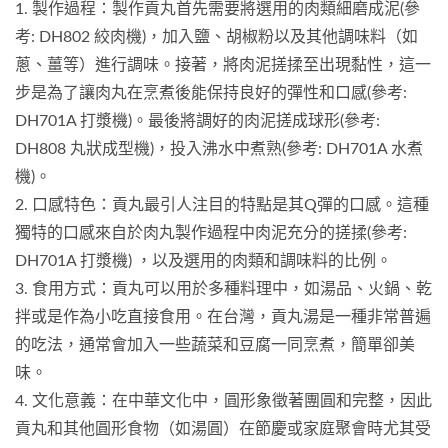
1. 製作過程：製作貢丸首先需要將選用的肉類細磨成泥(參
考: DH802 絞肉機)，加入鹽、胡椒粉以及其他調味料（如
蔥、薑等）進行調味。接著，將肉泥搓揉至出現黏性，這一
步是為了讓肉丸在烹煮後能保持良好的彈性和口感(參考:
DH701A 打漿機)。最後將調好的肉泥搓成球形(參考:
DH808 丸狀成型機)，投入沸水中煮熟(參考: DH701A 水煮
機)。
2. 口感特色：貢丸最引人注目的特點是其Q彈的口感。這種
獨特的口感來自於肉丸製作過程中肉泥充分的搓揉(參考:
DH701A 打漿機) ，以及選用的肉類和調味料的比例。
3. 食用方式：貢丸可以用於多種料理中，如湯品、火鍋、乾
拌或是作為小吃直接食用。在台灣，貢丸湯是一種非常普遍
的吃法，通常會加入一些蔬菜和豆腐一同烹煮，簡單卻美
味。
4. 文化意義：在中華文化中，圓形象徵著團圓和完整，因此
貢丸和其他圓形食物（如湯圓）在節慶或家庭聚會時尤其受