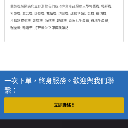
鼎翰機械邀請您立即瀏覽我們各項專業產品服務
大型打漿機
,
攪拌機
,
打漿機
,
混合機
,
炒食機
,
充填機
,
切菜機
,
球根莖類切菜機
,
細切機
,
片塊狀成型機
,
裹漿機
,
油炸機
,
乾燥機
,
貢魚丸生產線
,
雞塊生產線
,
輾壓機
,
輸送帶
,
打碎機
並
立即與我聯絡
.
一次下單，終身服務。歡迎與我們聯
繫：
立即聯絡 !!