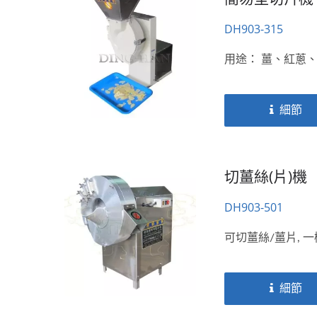
DH903-315
用途： 薑、紅蔥
細節
切薑絲(片)機
DH903-501
可切薑絲/薑片, 
細節