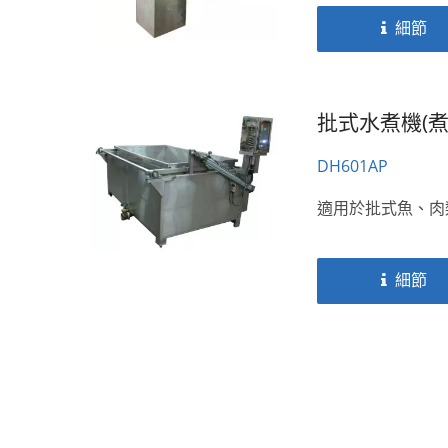
細節
批式水煮機(煮
DH601AP
適用於批式魚、肉
細節