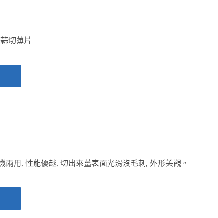
、蒜切薄片
一機兩用, 性能優越, 切出來薑表面光滑沒毛刺, 外形美觀。