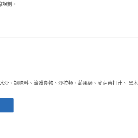
線規劃。
冰沙、調味料、流體食物、沙拉類、蔬果類、麥芽苗打汁、 黑