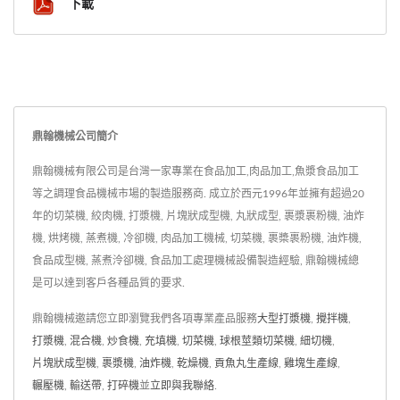
下載
鼎翰機械公司簡介
鼎翰機械有限公司是台灣一家專業在食品加工,肉品加工,魚漿食品加工
等之調理食品機械市場的製造服務商. 成立於西元1996年並擁有超過20
年的切菜機, 絞肉機, 打漿機, 片塊狀成型機, 丸狀成型, 裹漿裹粉機, 油炸
機, 烘烤機, 蒸煮機, 冷卻機, 肉品加工機械, 切菜機, 裹槳裹粉機, 油炸機,
食品成型機, 蒸煮泠卻機, 食品加工處理機械設備製造經驗, 鼎翰機械總
是可以達到客戶各種品質的要求.
鼎翰機械邀請您立即瀏覽我們各項專業產品服務
大型打漿機
,
攪拌機
,
打漿機
,
混合機
,
炒食機
,
充填機
,
切菜機
,
球根莖類切菜機
,
細切機
,
片塊狀成型機
,
裹漿機
,
油炸機
,
乾燥機
,
貢魚丸生產線
,
雞塊生產線
,
輾壓機
,
輸送帶
,
打碎機
並
立即與我聯絡
.