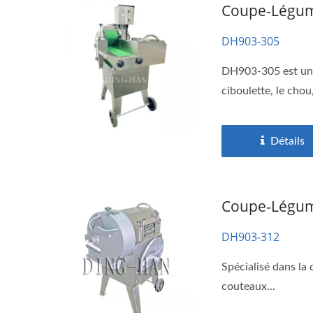
Coupe-Légume
DH903-305
DH903-305 est une 
ciboulette, le chou,
Détails
Coupe-Légume
DH903-312
Spécialisé dans la 
couteaux...