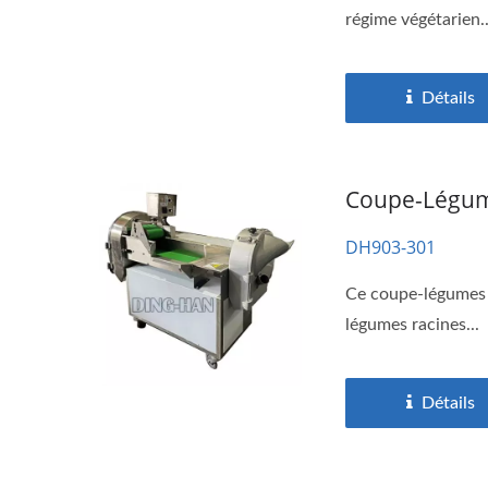
régime végétarien..
Détails
Coupe-Légume
DH903-301
Ce coupe-légumes a
légumes racines...
Détails