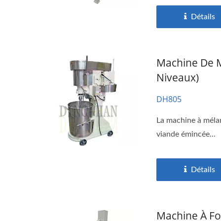
Détails
Machine De M
Niveaux)
DH805
La machine à mélang
viande émincée...
Détails
Machine À Fo