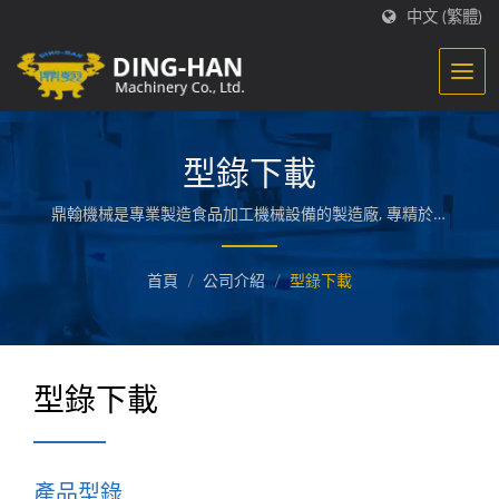
中文 (繁體)
型錄下載
鼎翰機械是專業製造食品加工機械設備的製造廠, 專精於生
產魚漿類食品加工機械, 如貢魚丸, 甜不辣及火鍋料等整廠製
造, 現在更擴大生產至肉品、素食品及各項加工調理食品機
首頁
/
公司介紹
/
型錄下載
械之整廠規劃設計。
型錄下載
產品型錄