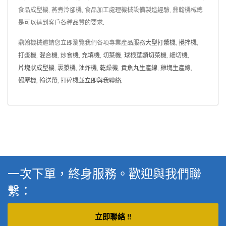
食品成型機, 蒸煮泠卻機, 食品加工處理機械設備製造經驗, 鼎翰機械總
是可以達到客戶各種品質的要求.
鼎翰機械邀請您立即瀏覽我們各項專業產品服務
大型打漿機
,
攪拌機
,
打漿機
,
混合機
,
炒食機
,
充填機
,
切菜機
,
球根莖類切菜機
,
細切機
,
片塊狀成型機
,
裹漿機
,
油炸機
,
乾燥機
,
貢魚丸生產線
,
雞塊生產線
,
輾壓機
,
輸送帶
,
打碎機
並
立即與我聯絡
.
一次下單，終身服務。歡迎與我們聯
繫：
立即聯絡 !!