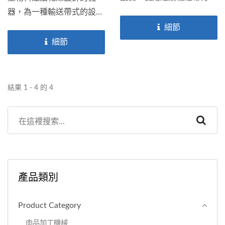
系統，在機體內，食品或其
器，為一種輸送帶式的設
他物料會經過加熱源如直火
備。在機器內部，物料暴露
細節
或紅外線進行燒烤，從而達
於熱空氣中，使其從濕潤狀
細節
到所需的烹飪效果。
態轉變為所需的乾燥狀態。
結果 1 - 4 的 4
產品類別
Product Category
肉品加工機械