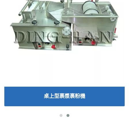
桌上型裹漿裹粉機