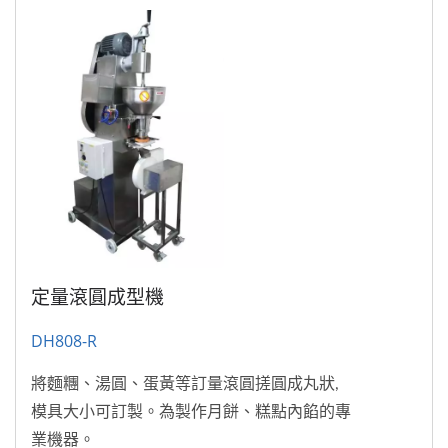
定量滾圓成型機
DH808-R
將麵糰、湯圓、蛋黃等訂量滾圓搓圓成丸狀,
模具大小可訂製。為製作月餅、糕點內餡的專
業機器。