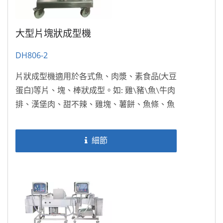
大型片塊狀成型機
DH806-2
片狀成型機適用於各式魚、肉漿、素食品(大豆
蛋白)等片、塊、棒狀成型。如: 雞\豬\魚\牛肉
排、漢堡肉、甜不辣、雞塊、薯餅、魚條、魚
酥、素排、寵物食品…等等。
細節