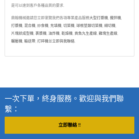
是可以達到客戶各種品質的要求.
鼎翰機械邀請您立即瀏覽我們各項專業產品服務
大型打漿機
,
攪拌機
,
打漿機
,
混合機
,
炒食機
,
充填機
,
切菜機
,
球根莖類切菜機
,
細切機
,
片塊狀成型機
,
裹漿機
,
油炸機
,
乾燥機
,
貢魚丸生產線
,
雞塊生產線
,
輾壓機
,
輸送帶
,
打碎機
並
立即與我聯絡
.
一次下單，終身服務。歡迎與我們聯
繫：
立即聯絡 !!