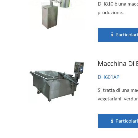
DH810 è una macchin
produzione...
Particolari
Macchina Di E
DH601AP
Si tratta di una ma
vegetariani, verdure
Particolari