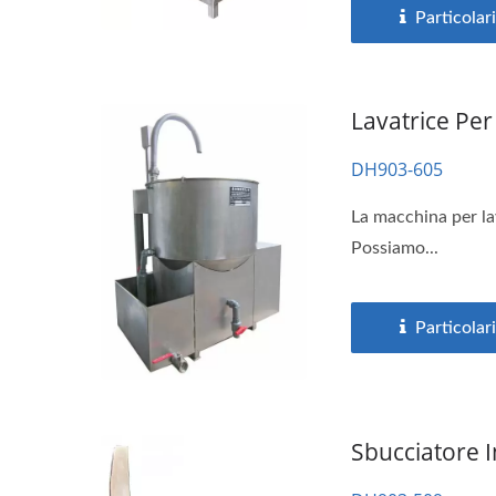
Particolari
Lavatrice Per 
DH903-605
La macchina per lav
Possiamo...
Particolari
Sbucciatore I