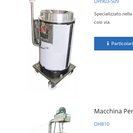
DH903-509
Specializzato nella
così via.
Particolari
Macchina Per
DH810