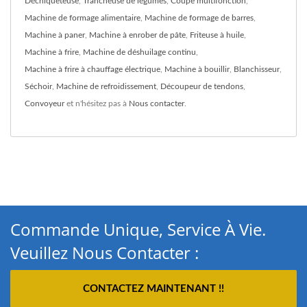
Déchiqueteuse
,
Trancheuse de légumes
,
Coupe multifonction
,
Machine de formage alimentaire
,
Machine de formage de barres
,
Machine à paner
,
Machine à enrober de pâte
,
Friteuse à huile
,
Machine à frire
,
Machine de déshuilage continu
,
Machine à frire à chauffage électrique
,
Machine à bouillir
,
Blanchisseur
,
Séchoir
,
Machine de refroidissement
,
Découpeur de tendons
,
Convoyeur
et n'hésitez pas à
Nous contacter
.
Commande Unique, Service À Vie.
Veuillez Nous Contacter :
CONTACTEZ MAINTENANT !!