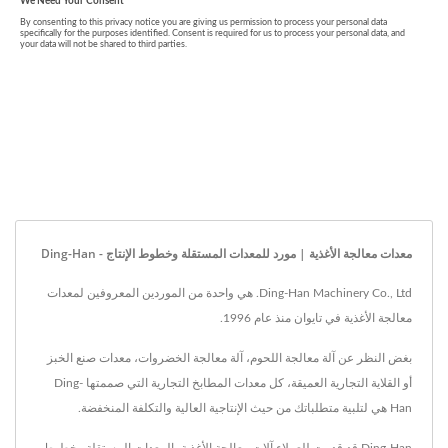
معدات معالجة الأغذية | مورد للمعدات المستقلة وخطوط الإنتاج - Ding-Han
Ding-Han Machinery Co., Ltd. هي واحدة من الموردين المعروفين لمعدات
معالجة الأغذية في تايوان منذ عام 1996.
بغض النظر عن آلة معالجة اللحوم، آلة معالجة الخضروات، معدات صنع الخبز
أو القلاية التجارية العميقة، كل معدات المطابخ التجارية التي صممتها Ding-
Han هي لتلبية متطلباتك من حيث الإنتاجية العالية والتكلفة المنخفضة.
Ding-Han قد قدمت للعملاء آلات معالجة الأغذية، المعدات المستقلة وخطوط