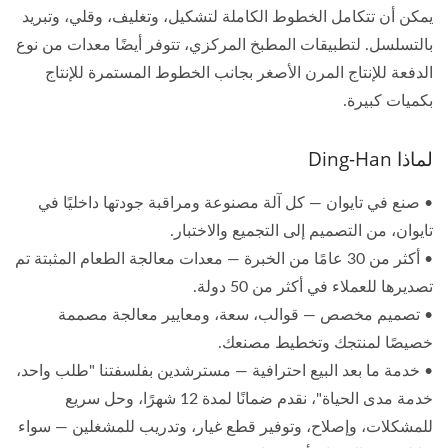
يمكن أن تتكامل الخطوط الكاملة لتشكيل، وتغليف، وقلي، وتبريد
بالتسلسل. لتطبيقات المطبخ المركزي، تتوفر أيضًا معدات من نوع
الدفعة للإنتاج المرن الأصغر بجانب الخطوط المستمرة للإنتاج
بكميات كبيرة.
لماذا Ding-Han
• صنع في تايوان — كل آلة مصنوعة ومراقبة جودتها داخليًا في
تايوان، من التصميم إلى التجميع والاختبار.
• أكثر من 30 عامًا من الخبرة — معدات معالجة الطعام المثبتة تم
تصديرها للعملاء في أكثر من 50 دولة.
• تصميم مخصص — قوالب، سعة، ومعايير معالجة مصممة
خصيصًا لمنتجك وتخطيط مصنعك.
• خدمة ما بعد البيع احترافية — مسترشدين بفلسفتنا "طلب واحد،
خدمة مدى الحياة"، نقدم ضمانًا لمدة 12 شهرًا، وحل سريع
للمشكلات، وإصلاح، وتوفير قطع غيار، وتدريب للمشغلين — سواء