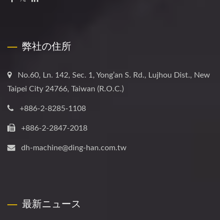
弊社の住所
No.60, Ln. 142, Sec. 1, Yong’an S. Rd., Lujhou Dist., New
Taipei City 24766, Taiwan (R.O.C.)
+886-2-8285-1108
+886-2-2847-2018
dh-machine@ding-han.com.tw
最新ニュース