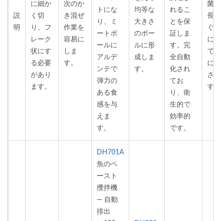
に細か
次のか
菌の
トにな
均等な
れるこ
説
く切
き混ぜ
長を
り、ミ
大きさ
とを保
明
り、フ
作業を
ぐた
ートボ
のボー
証しま
レーク
容易に
に冷
ールに
ルに形
す。完
状にす
しま
で急
アルデ
成しま
全自動
る必要
す。
に冷
ンテで
す。
化され
があり
され
弾力の
てお
ます。
す。
ある食
り、衛
感を与
生的で
えま
効率的
す。
です。
DH701A
魚のペ
ースト
攪拌機
— 自動
排出