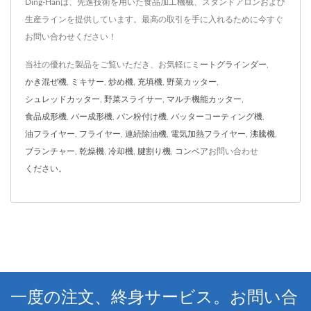
Ding-Hanは、先進技術を用いた食品加工機械、スタンドアロンおよび
生産ラインを提供しています。最高の取引を手に入れるために今すぐ
お問い合わせください！
当社の優れた製品をご覧いただき、お気軽に
ミートグラインダー
,
かき混ぜ機
,
ミキサー
,
炒め機
,
充填機
,
野菜カッター
,
シュレッドカッター
,
野菜スライサー
,
マルチ機能カッター
,
食品成形機
,
バー成形機
,
パン粉付け機
,
バッターコーティング機
,
油フライヤー
,
フライヤー
,
連続除油機
,
電気加熱フライヤー
,
沸騰機
,
ブランチャー
,
乾燥機
,
冷却機
,
腱割り機
,
コンベア
お問い合わせ
ください。
一度の注文、終身サービス。お問い合