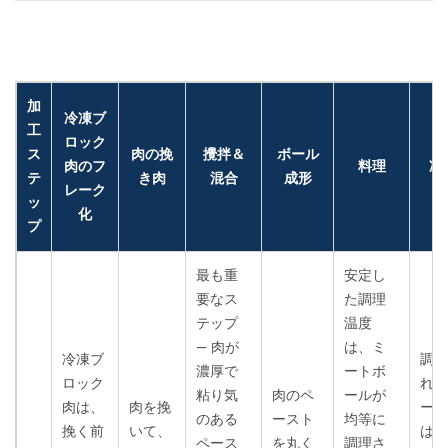
加
冷凍ブ
工
ロック
ス
肉の挽
攪拌＆
ボール
肉のフ
料理
冷
テ
き肉
混合
成形
レーク
ッ
化
プ
最も重
安定し
要なス
た調理
テップ
温度
— 肉が
は、ミ
冷凍ブ
調理
濃厚で
ートボ
ロック
れた
粘り気
肉のペ
ールが
肉は、
肉を挽
ール
のある
ースト
均等に
挽く前
いて、
は、
ペース
を丸く
調理さ