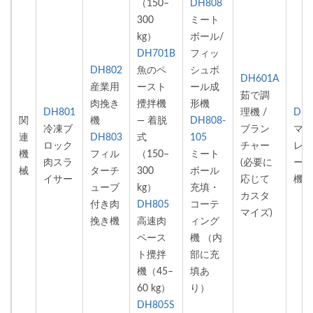
（150–
DH808
300
ミート
kg）
ボール/
DH701B
フィッ
DH802
魚のペ
シュボ
DH601A
産業用
ースト
ール成
茹で調
肉挽き
攪拌機
形機
DH801
理機 /
DH6
関
機
— 着脱
DH808-
冷凍ブ
ブラン
マル
連
DH803
式
105
ロック
チャー
レイ
機
フィル
（150–
ミート
肉スラ
(必要に
ー冷
械
ターチ
300
ボール
イサー
応じて
機
ューブ
kg）
充填・
カスタ
付き肉
DH805
コーテ
マイズ)
挽き機
高速肉
ィング
ペース
機
（内
ト攪拌
部に充
機（45–
填あ
60 kg）
り）
DH805S