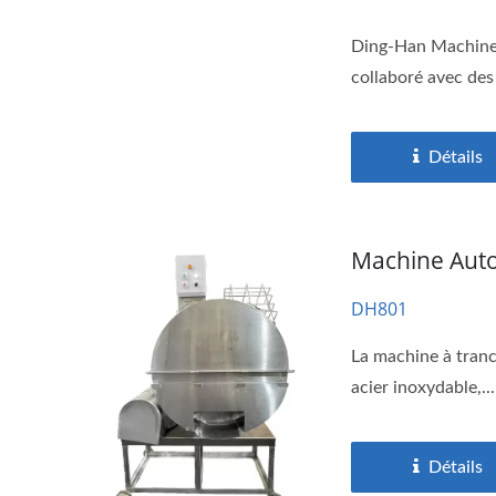
Ding-Han Machinery
collaboré avec des 
Détails
Machine Auto
DH801
La machine à tranc
acier inoxydable,...
Détails