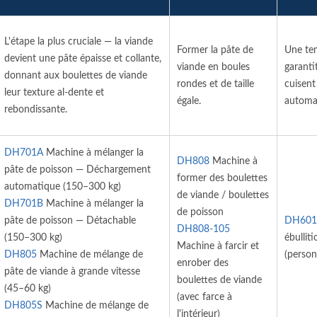
L'étape la plus cruciale — la viande
Former la pâte de
Une tem
devient une pâte épaisse et collante,
viande en boules
garanti
donnant aux boulettes de viande
rondes et de taille
cuisent
leur texture al-dente et
égale.
automat
rebondissante.
DH701A
Machine à mélanger la
DH808
Machine à
pâte de poisson — Déchargement
former des boulettes
automatique (150–300 kg)
de viande / boulettes
DH701B
Machine à mélanger la
de poisson
pâte de poisson — Détachable
DH601
DH808-105
(150–300 kg)
ébullit
Machine à farcir et
DH805
Machine de mélange de
(person
enrober des
pâte de viande à grande vitesse
boulettes de viande
(45–60 kg)
(avec farce à
DH805S
Machine de mélange de
l'intérieur)