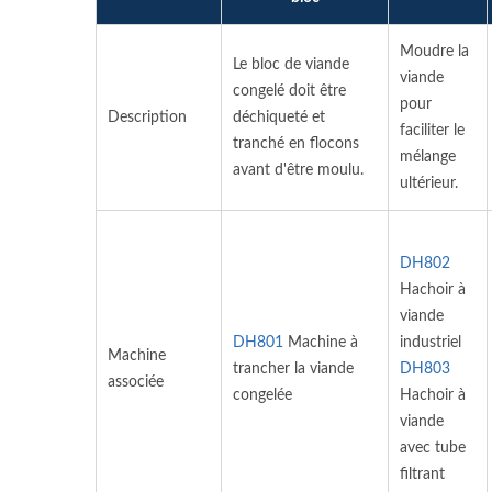
Moudre la
Le bloc de viande
viande
congelé doit être
pour
Description
déchiqueté et
faciliter le
tranché en flocons
mélange
avant d'être moulu.
ultérieur.
DH802
Hachoir à
viande
DH801
Machine à
industriel
Machine
trancher la viande
DH803
associée
congelée
Hachoir à
viande
avec tube
filtrant