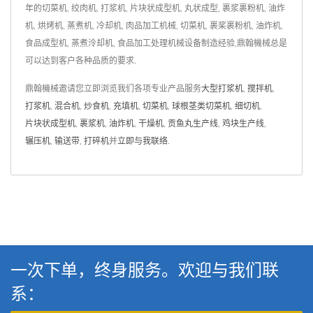
年的切菜机, 绞肉机, 打浆机, 片块状成型机, 丸状成型, 裹浆裹粉机, 油炸
机, 烘烤机, 蒸煮机, 冷却机, 肉品加工机械, 切菜机, 裹桨裹粉机, 油炸机,
食品成型机, 蒸煮泠却机, 食品加工处理机械设备制造经验,鼎翰機械总是
可以达到客户各种品质的要求.
鼎翰機械邀请您立即浏览我们各项专业产品服务
大型打浆机
,
搅拌机
,
打浆机
,
混合机
,
炒食机
,
充填机
,
切菜机
,
球根茎类切菜机
,
细切机
,
片块状成型机
,
裹浆机
,
油炸机
,
干燥机
,
贡鱼丸生产线
,
鸡块生产线
,
辗压机
,
输送带
,
打碎机
并
立即与我联络
.
一次下单，终身服务。欢迎与我们联
系：