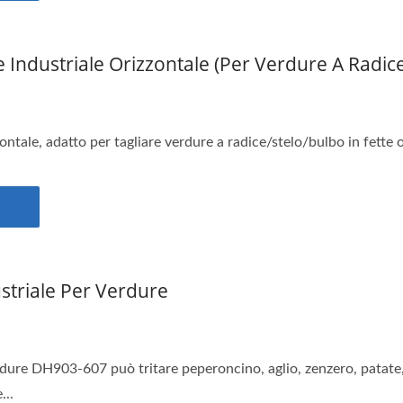
 Industriale Orizzontale (per Verdure A Radic
ontale, adatto per tagliare verdure a radice/stelo/bulbo in fette o
striale Per Verdure
erdure DH903-607 può tritare peperoncino, aglio, zenzero, patate, sp
...