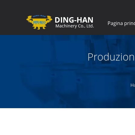
Pagina prin
Produzion
H