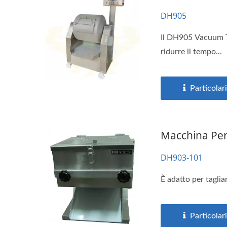
DH905
Il DH905 Vacuum Tu
ridurre il tempo...
Particolari
Macchina Per
DH903-101
È adatto per tagliar
Particolari