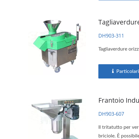
Tagliaverdure
DH903-311
Tagliaverdure orizz
Particolari
Frantoio Indu
DH903-607
Il tritatutto per v
briciole. È possibile