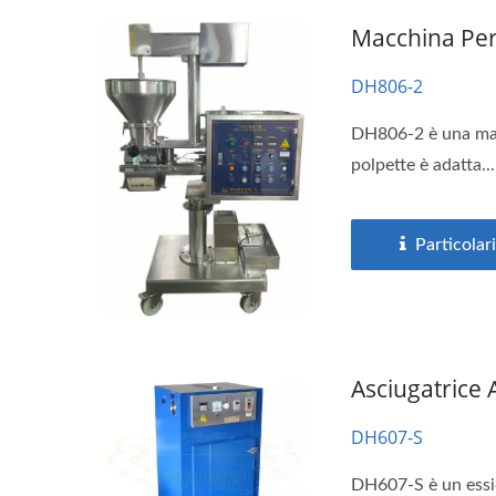
Macchina Per
DH806-2
DH806-2 è una macc
polpette è adatta...
Particolari
Asciugatrice 
DH607-S
DH607-S è un essicc