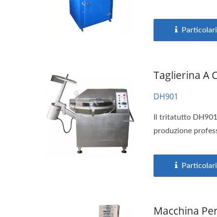
Particolari
Taglierina A 
DH901
Il tritatutto DH90
produzione profess
Particolari
Macchina Per