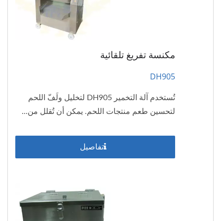
مكنسة تفريغ تلقائية
DH905
تُستخدم آلة التخمير DH905 لتخليل ولَفّ اللحم
لتحسين طعم منتجات اللحم. يمكن أن تُقلل من...
تفاصيل