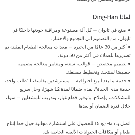
لماذا Ding-Han
• صنع في تايوان — كل آلة مصنوعة ومراقبة جودتها داخليًا في
تايوان، من التصميم إلى التجميع والاختبار.
• أكثر من 30 عامًا من الخبرة — معدات معالجة الطعام المثبتة تم
تصديرها للعملاء في أكثر من 50 دولة.
• تصميم مخصص — قوالب، سعة، ومعايير معالجة مصممة
خصيصًا لمنتجك وتخطيط مصنعك.
• خدمة ما بعد البيع احترافية — مسترشدين بفلسفتنا "طلب واحد،
خدمة مدى الحياة"، نقدم ضمانًا لمدة 12 شهرًا، وحل سريع
للمشكلات، وإصلاح، وتوفير قطع غيار، وتدريب للمشغلين — سواء
خلال فترة الضمان أو بعدها.
اتصل بـ Ding-Han للحصول على استشارة مجانية حول خط إنتاج
طعام أو مكافآت الحيوانات الأليفة الخاصة بك.