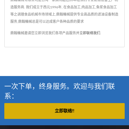
鼎翰機械有限公司是台湾一家拥有超过20年经验的专业滤油设备生产制
造服务商. 我们成立于西元1996年, 在食品加工,肉品加工,鱼浆食品加工
等之调理食品机械市场领域上,鼎翰機械提供专业高品质的滤油设备制造
服务,鼎翰機械总是可以达成客户各种品质的要求
鼎翰機械邀请您立即浏览我们各项产品服务并
立即联络我们
.
一次下单，终身服务。欢迎与我们联
系：
立即联络!!