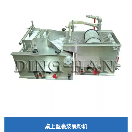
桌上型裹浆裹粉机