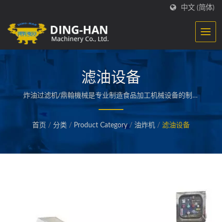
中文 (简体)
滤油设备
炸油过滤机/鼎翰機械是专业制造食品加工机械设备的制造
厂, 专精于生产鱼浆类食品加工机械, 如贡鱼丸, 甜不辣及火
锅料等整厂制造, 现在更扩大生产至肉品、素食品及各项加
首页
/
分类
/
Product Category
/
油炸机
/
滤油设备
工调理食品机械之整厂规划设计。