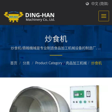
中文 (简体)
炒食机
炒食机/鼎翰機械是专业制造食品加工机械设备的制造厂, 专
精于生产鱼浆类食品加工机械, 如贡鱼丸, 甜不辣及火锅料等
整厂制造, 现在更扩大生产至肉品、素食品及各项加工调理
首页
/
分类
/
Product Category
/
肉品加工机械
/
炒食机
食品机械之整厂规划设计。