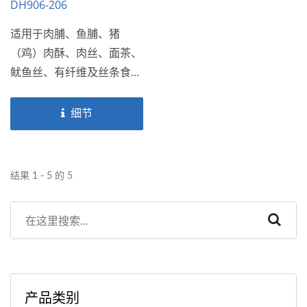
DH906-206
适用于肉脯、鱼脯、猪
（鸡）肉酥、肉丝、面茶、
鱿鱼丝、有纤维及丝条食品
类搅拌烘培混合。
细节
结果 1 - 5 的 5
产品类别