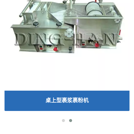
桌上型裹浆裹粉机