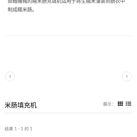
鼎翰機械的糯米肠充填机适用于将生糯米灌装到肠衣中
制成糯米肠。
米肠填充机
展示：
结果 1 - 1 的 1