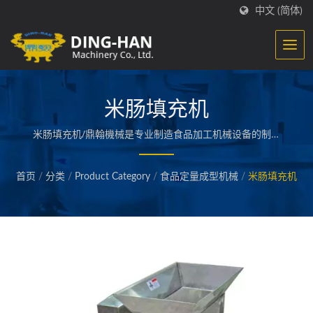
中文 (简体)
米肠填充机
米肠填充机/鼎翰機械是专业制造食品加工机械设备的制造
厂, 专精于生产鱼浆类食品加工机械, 如贡鱼丸, 甜不辣及火
锅料等整厂制造, 现在更扩大生产至肉品、素食品及各项加
首页
/
分类
/
Product Category
/
食品定量成型机械
/
米肠填充机
工调理食品机械之整厂规划设计。