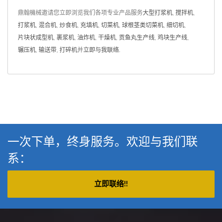
鼎翰機械邀请您立即浏览我们各项专业产品服务
大型打浆机
,
搅拌机
,
打浆机
,
混合机
,
炒食机
,
充填机
,
切菜机
,
球根茎类切菜机
,
细切机
,
片块状成型机
,
裹浆机
,
油炸机
,
干燥机
,
贡鱼丸生产线
,
鸡块生产线
,
辗压机
,
输送带
,
打碎机
并
立即与我联络
.
一次下单，终身服务。欢迎与我们联
系：
立即联络!!