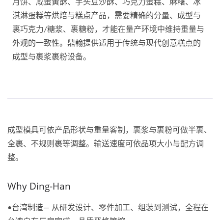
月饼、咸蛋黄酥、芋头豆沙酥、巧克力蛋糕、麻糬、冰
淇淋蛋糕等烘焙与糕点产品，需要精确的分量、成型与
裹巧克力/糖浆、裹糖粉，才能在量产环境中维持重量与
外观的一致性。鼎翰提供适用于传统与现代创意糕点的
成型与裹浆裹粉设备。
成型模具可依产品形状与重量客制，裹浆与裹粉可做半裹、
全裹、不规则裹等调整。输送速度可依品项大小与配方调
整。
Why Ding-Han
•台湾制造— 从研发设计、零件加工、组装到测试，全程在