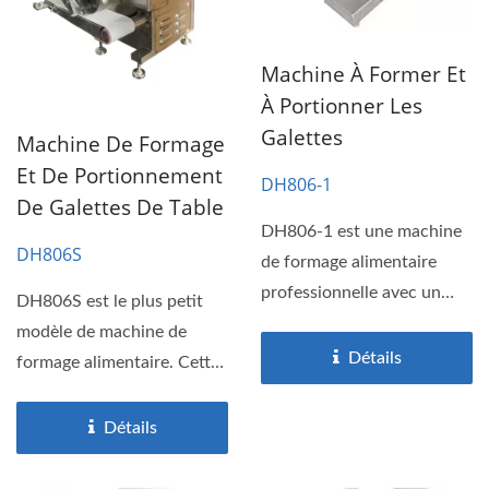
Machine À Former Et
À Portionner Les
Galettes
Machine De Formage
Et De Portionnement
DH806-1
De Galettes De Table
DH806-1 est une machine
DH806S
de formage alimentaire
professionnelle avec un
DH806S est le plus petit
design breveté. Cette...
modèle de machine de
Détails
formage alimentaire. Cette
machine de formage...
Détails