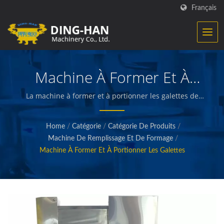
Français
Machine À Former Et À
Portionner Les Galettes
La machine à former et à portionner les galettes de
Ding-Han convient aux produits plats. / Ding-Han se
spécialise dans la fabrication d'équipements de
Home
/
Catégorie
/
Catégorie De Produits
/
transformation alimentaire. Nous concevons,
Machine De Remplissage Et De Formage
/
développons et construisons des machines qui créent
Machine À Former Et À Portionner Les Galettes
et conditionnent des viandes préparées, des légumes
et des fruits de mer, des frites, des collations cuites et
frites, ainsi que d'autres aliments de qualité.