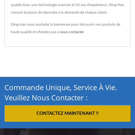
qualité.Avec une technologie avancée et 20 ans d'expérience, Ding-Han
s'assure toujours de répondre à la demande de chaque client.
Ding-Han vous souhaite la bienvenue pour découvrir nos produits de
haute qualité et n'hésitez pas à
nous contacter
.
Commande Unique, Service À Vie.
Veuillez Nous Contacter :
CONTACTEZ MAINTENANT !!