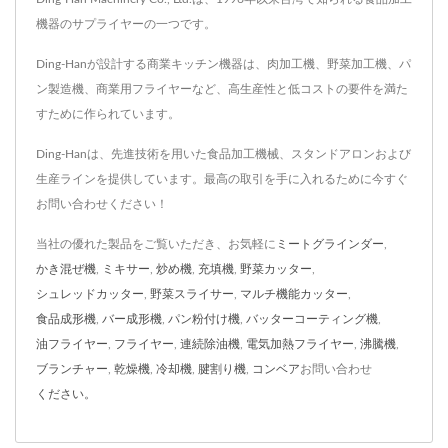
機器のサプライヤーの一つです。
Ding-Hanが設計する商業キッチン機器は、肉加工機、野菜加工機、パ
ン製造機、商業用フライヤーなど、高生産性と低コストの要件を満た
すために作られています。
Ding-Hanは、先進技術を用いた食品加工機械、スタンドアロンおよび
生産ラインを提供しています。最高の取引を手に入れるために今すぐ
お問い合わせください！
当社の優れた製品をご覧いただき、お気軽に
ミートグラインダー
,
かき混ぜ機
,
ミキサー
,
炒め機
,
充填機
,
野菜カッター
,
シュレッドカッター
,
野菜スライサー
,
マルチ機能カッター
,
食品成形機
,
バー成形機
,
パン粉付け機
,
バッターコーティング機
,
油フライヤー
,
フライヤー
,
連続除油機
,
電気加熱フライヤー
,
沸騰機
,
ブランチャー
,
乾燥機
,
冷却機
,
腱割り機
,
コンベア
お問い合わせ
ください。