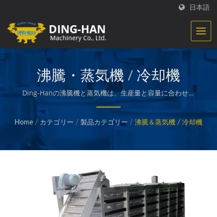
日本語
沸騰・蒸気機 / 冷却機
Ding-Hanの沸騰機と蒸気機は、生産量と容量に合わせて
カスタマイズされています。 / Ding-Hanは食品加工機器
の製造に特化しています。私たちは、調理済みの肉、野
Home
/
カテゴリー
/
製品カテゴリー
/
沸騰＆蒸気機 / 冷却機
菜、魚介類、フライドポテト、焼き物や揚げ物のスナッ
ク、その他の高品質な食品を作成し、パッケージ化するた
めの機械を設計、エンジニアリング、製造しています。