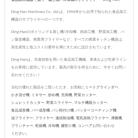
Ding-Han Machinery Co., Ltd.は、1996年から台湾で知られた食品加工
機器のサプライヤーの一つです。
Ding-Hanのボイリング＆蒸し機/冷却機、肉加工機、野菜加工機、パ
ン製造機器、商業用フライヤーなど、すべての商業キッチン機器は、
高生産性と低コストの要件を満たすために設計されています。
Ding-Hanは、先進技術を用いた食品加工機械、単体および生産ライン
をお客様に提供しています。最高の取引を得るために、今すぐお問い
合わせください！
当社の優れた製品をご覧いただき、お気軽に
ミートグラインダー
,
かき混ぜ機
,
ミキサー
,
炒め機
,
充填機
,
野菜カッター
,
シュレッドカッター
,
野菜スライサー
,
マルチ機能カッター
,
食品成形機
,
バー成形機
,
パン粉付け機
,
バッターコーティング機
,
油フライヤー
,
フライヤー
,
連続除油機
,
電気加熱フライヤー
,
沸騰機
,
ブランチャー
,
乾燥機
,
冷却機
,
腱割り機
,
コンベア
お問い合わせ
ください。