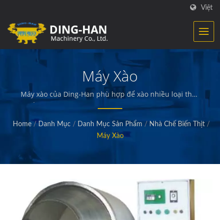
Việt
Máy Xào
Máy xào của Ding-Han phù hợp để xào nhiều loại thực
phẩm khác nhau. / Ding-Han chuyên sản xuất thiết bị
chế biến thực phẩm. Chúng tôi thiết kế, kỹ sư và xây
Home
/
Danh Mục
/
Danh Mục Sản Phẩm
/
Nhà Chế Biến Thịt
/
dựng máy móc tạo ra và đóng gói thịt chế biến sẵn,
Máy Xào
rau củ và hải sản, khoai tây chiên, bánh ngọt và bánh
rán, và các loại thực phẩm chất lượng khác.