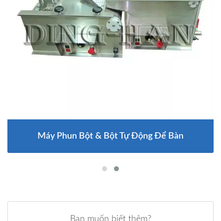
Máy Phun Bột & Bột Tự Động Để Bàn
Bạn muốn biết thêm?