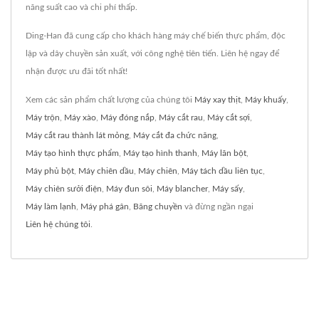
năng suất cao và chi phí thấp.
Ding-Han đã cung cấp cho khách hàng máy chế biến thực phẩm, độc
lập và dây chuyền sản xuất, với công nghệ tiên tiến. Liên hệ ngay để
nhận được ưu đãi tốt nhất!
Xem các sản phẩm chất lượng của chúng tôi
Máy xay thịt
,
Máy khuấy
,
Máy trộn
,
Máy xào
,
Máy đóng nắp
,
Máy cắt rau
,
Máy cắt sợi
,
Máy cắt rau thành lát mỏng
,
Máy cắt đa chức năng
,
Máy tạo hình thực phẩm
,
Máy tạo hình thanh
,
Máy lăn bột
,
Máy phủ bột
,
Máy chiên dầu
,
Máy chiên
,
Máy tách dầu liên tục
,
Máy chiên sưởi điện
,
Máy đun sôi
,
Máy blancher
,
Máy sấy
,
Máy làm lạnh
,
Máy phá gân
,
Băng chuyền
và đừng ngần ngại
Liên hệ chúng tôi
.