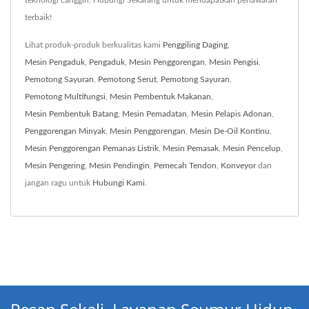
teknologi canggih. Hubungi Sekarang untuk mendapatkan penawaran
terbaik!
Lihat produk-produk berkualitas kami
Penggiling Daging
,
Mesin Pengaduk
,
Pengaduk
,
Mesin Penggorengan
,
Mesin Pengisi
,
Pemotong Sayuran
,
Pemotong Serut
,
Pemotong Sayuran
,
Pemotong Multifungsi
,
Mesin Pembentuk Makanan
,
Mesin Pembentuk Batang
,
Mesin Pemadatan
,
Mesin Pelapis Adonan
,
Penggorengan Minyak
,
Mesin Penggorengan
,
Mesin De-Oil Kontinu
,
Mesin Penggorengan Pemanas Listrik
,
Mesin Pemasak
,
Mesin Pencelup
,
Mesin Pengering
,
Mesin Pendingin
,
Pemecah Tendon
,
Konveyor
dan
jangan ragu untuk
Hubungi Kami
.