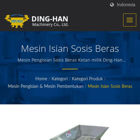
Indonesia
Mesin Isian Sosis Beras
Mesin Pengisian Sosis Beras Ketan milik Ding-Han
cocok untuk mengisi beras ketan mentah ke dalam
selongsong untuk membuat Sosis Beras Ketan. / Ding-
Home
/
Kategori
/
Kategori Produk
/
Han mengkhususkan diri dalam pembuatan peralatan
Mesin Pengisian & Mesin Pembentukan
/
Mesin Isian Sosis Beras
pengolahan makanan. Kami merancang,
mengembangkan, dan membangun mesin yang
menciptakan dan mengemas daging olahan, sayuran
dan makanan laut, kentang goreng, makanan ringan
panggang dan goreng, serta makanan berkualitas
lainnya.