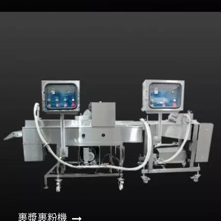
裹漿裹粉機