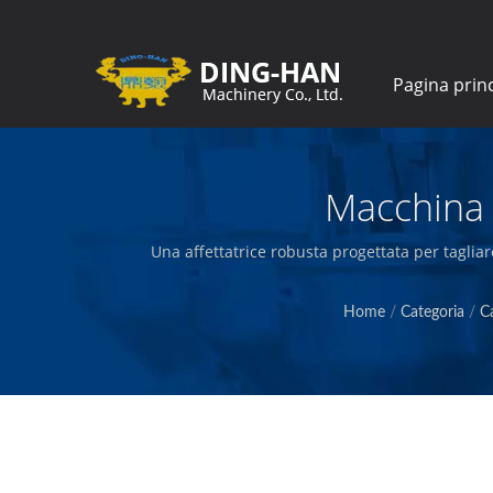
Pagina prin
Macchina 
Una affettatrice robusta progettata per tagliar
produzione di attrezzature per la lavorazione al
e frut
Home
/
Categoria
/
C