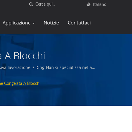
Italiano
Applicazione
Notizie
Contattaci
 A Blocchi
iva lavorazione. / Ding-Han si specializza nella
he creano e confezionano carni preparate, verdure
ualità.
ne Congelata A Blocchi