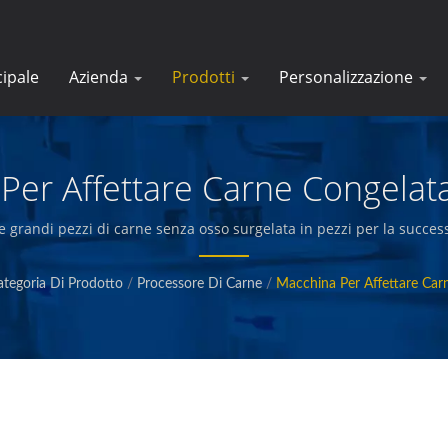
cipale
Azienda
Prodotti
Personalizzazione
Per Affettare Carne Congelata
e grandi pezzi di carne senza osso surgelata in pezzi per la success
imentare. Progettiamo, ingegnerizziamo e costruiamo macchinari c
ti di mare, patatine fritte, snack al forno e fritti e altri alimenti di q
ategoria Di Prodotto
/
Processore Di Carne
/
Macchina Per Affettare Car