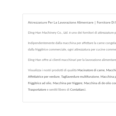
Attrezzature Per La Lavorazione Alimentare | Fornitore Di
Ding-Han Machinery Co., Ltd. è uno dei fornitori di attrezzature p
Indipendentemente dalla macchina per affettare la carne congelata
dalla friggitrice commerciale, ogni attrezzatura per cucine commer
Ding-Han offre ai clienti macchinari per la lavorazione alimentare
Visualizza i nostri prodotti di qualità
Macinatore di carne
,
Macchi
Affettatrice per verdure
,
Tagliaverdure multifunzione
,
Macchina pe
Friggitrice ad olio
,
Macchina per friggere
,
Macchina di de-olio co
Trasportatore
e sentiti libero di
Contattarci
.