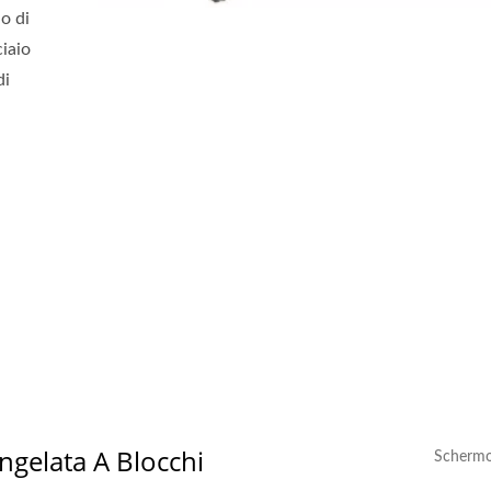
o di
ciaio
di
ngelata A Blocchi
Schermo