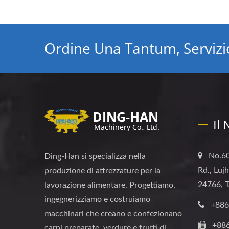
Ordine Una Tantum, Servizio
Il
No.60
Ding-Han si specializza nella
Rd., Luj
produzione di attrezzature per la
24766, T
lavorazione alimentare. Progettiamo,
ingegnerizziamo e costruiamo
+886
macchinari che creano e confezionano
+88
carni preparate, verdure e frutti di