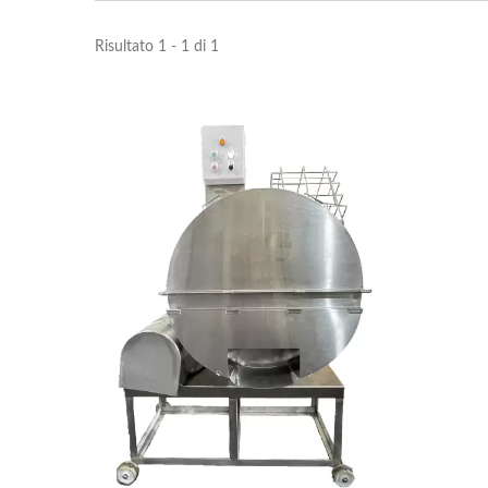
Risultato 1 - 1 di 1
Macchina Per La Formazione
Macc
E Porzionamento Di
Pas
Hamburger Di Grande Tipo