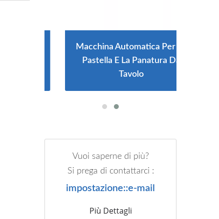
zione
Macchina Automatica Per La
Macc
i
Pastella E La Panatura Da
Tipo
Tavolo
Ham
Vuoi saperne di più?
Si prega di contattarci :
impostazione::e-mail
Più Dettagli