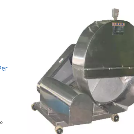
i
Per
 o