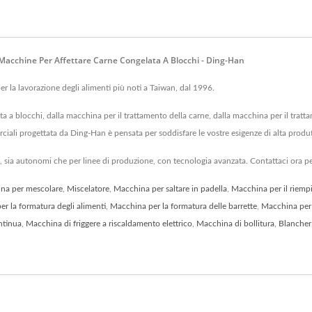
 Macchine Per Affettare Carne Congelata A Blocchi - Ding-Han
er la lavorazione degli alimenti più noti a Taiwan, dal 1996.
 a blocchi, dalla macchina per il trattamento della carne, dalla macchina per il tratta
ciali progettata da Ding-Han è pensata per soddisfare le vostre esigenze di alta produt
, sia autonomi che per linee di produzione, con tecnologia avanzata. Contattaci ora per
na per mescolare
,
Miscelatore
,
Macchina per saltare in padella
,
Macchina per il riem
r la formatura degli alimenti
,
Macchina per la formatura delle barrette
,
Macchina per 
ntinua
,
Macchina di friggere a riscaldamento elettrico
,
Macchina di bollitura
,
Blancher