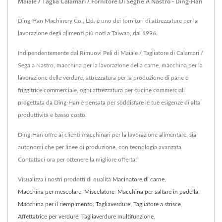
Maiale / Taglia Calamari / Fornitore Di Seghe A Nastro - Ding-Han
Ding-Han Machinery Co., Ltd. è uno dei fornitori di attrezzature per la
lavorazione degli alimenti più noti a Taiwan, dal 1996.
Indipendentemente dal Rimuovi Peli di Maiale / Tagliatore di Calamari /
Sega a Nastro, macchina per la lavorazione della carne, macchina per la
lavorazione delle verdure, attrezzatura per la produzione di pane o
friggitrice commerciale, ogni attrezzatura per cucine commerciali
progettata da Ding-Han è pensata per soddisfare le tue esigenze di alta
produttività e basso costo.
Ding-Han offre ai clienti macchinari per la lavorazione alimentare, sia
autonomi che per linee di produzione, con tecnologia avanzata.
Contattaci ora per ottenere la migliore offerta!
Visualizza i nostri prodotti di qualità
Macinatore di carne
,
Macchina per mescolare
,
Miscelatore
,
Macchina per saltare in padella
,
Macchina per il riempimento
,
Tagliaverdure
,
Tagliatore a strisce
,
Affettatrice per verdure
,
Tagliaverdure multifunzione
,