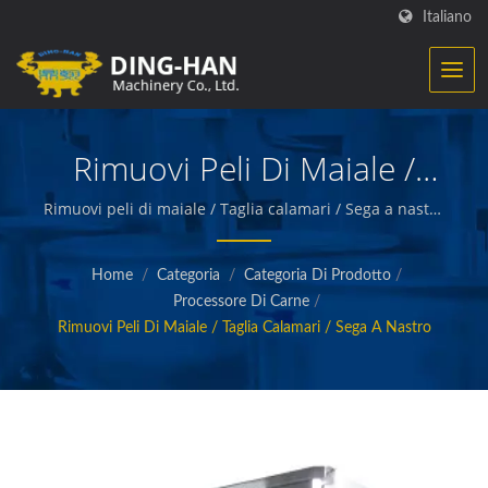
Italiano
Rimuovi Peli Di Maiale /
Taglia Calamari / Sega A
Rimuovi peli di maiale / Taglia calamari / Sega a nastro
/ Ding-Han si specializza nella produzione di
Nastro
attrezzature per la lavorazione alimentare.
Home
/
Categoria
/
Categoria Di Prodotto
/
Progettiamo, ingegnerizziamo e costruiamo
Processore Di Carne
/
macchinari che creano e confezionano carni
Rimuovi Peli Di Maiale / Taglia Calamari / Sega A Nastro
preparate, verdure e frutti di mare, patatine fritte,
snack al forno e fritti e altri alimenti di qualità.