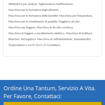
Affettatrice per verdure
,
Tagliaverdure multifunzione
,
Macchina per la formatura degli alimenti
,
Macchina per la formatura delle barrette
,
Macchina per l'impanatura
,
Macchina per la rivestimento di pastella
,
Friggitrice ad olio
,
Macchina per friggere
,
Macchina di de-olio continua
,
Macchina di friggere a riscaldamento elettrico
,
Macchina di bollitura
,
Blancher
,
Asciugatrice
,
Macchina di raffreddamento
,
Spezzatendini
,
Trasportatore
e sentiti libero di
Contattarci
.
Ordine Una Tantum, Servizio A Vita.
Per Favore, Contattaci: