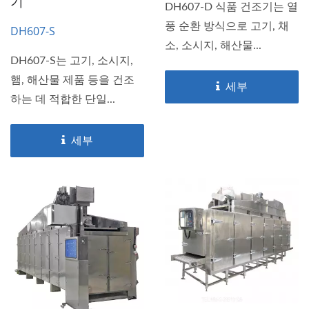
기
DH607-D 식품 건조기는 열
풍 순환 방식으로 고기, 채
DH607-S
소, 소시지, 해산물...
DH607-S는 고기, 소시지,
햄, 해산물 제품 등을 건조
세부
하는 데 적합한 단일...
세부