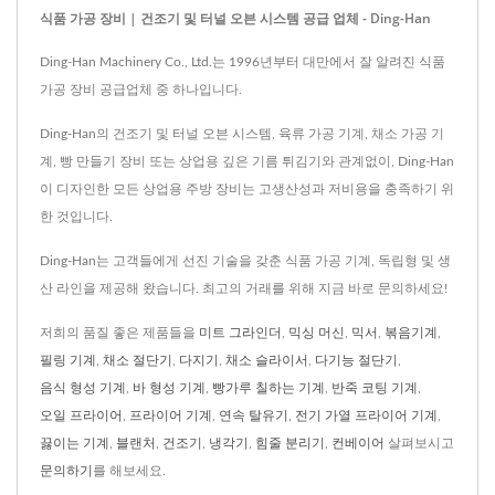
식품 가공 장비 | 건조기 및 터널 오븐 시스템 공급 업체 - Ding-Han
Ding-Han Machinery Co., Ltd.는 1996년부터 대만에서 잘 알려진 식품
가공 장비 공급업체 중 하나입니다.
Ding-Han의 건조기 및 터널 오븐 시스템, 육류 가공 기계, 채소 가공 기
계, 빵 만들기 장비 또는 상업용 깊은 기름 튀김기와 관계없이, Ding-Han
이 디자인한 모든 상업용 주방 장비는 고생산성과 저비용을 충족하기 위
한 것입니다.
Ding-Han는 고객들에게 선진 기술을 갖춘 식품 가공 기계, 독립형 및 생
산 라인을 제공해 왔습니다. 최고의 거래를 위해 지금 바로 문의하세요!
저희의 품질 좋은 제품들을
미트 그라인더
,
믹싱 머신
,
믹서
,
볶음기계
,
필링 기계
,
채소 절단기
,
다지기
,
채소 슬라이서
,
다기능 절단기
,
음식 형성 기계
,
바 형성 기계
,
빵가루 칠하는 기계
,
반죽 코팅 기계
,
오일 프라이어
,
프라이어 기계
,
연속 탈유기
,
전기 가열 프라이어 기계
,
끓이는 기계
,
블랜처
,
건조기
,
냉각기
,
힘줄 분리기
,
컨베이어
살펴보시고
문의하기
를 해보세요.