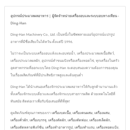
อุปกรณ์ประมวลผลอาหาร | ผู้จัดจำหน่ายเครื่องอบและระบบอบทางเทียน -
Ding-Han
Ding-Han Machinery Co., Ltd. เป็นหนึ่งในซัพพลายเออร์อุปกรณ์แปรรูป
อาหารที่มีชื่อเสียงในไต้หวัน ตั้งแต่ปี 1996.
ไม่ว่าจะเป็นระบบเครื่องอบแห้งและอบท่อน้ำ, เครื่องประมวลผลเนื้อสัตว์,
เครื่องประมวลผลผัก, อุปกรณ์ทำขนมปังหรือเครื่องทอดไข่, ทุกเครื่องในครัว
อุตสาหกรรมที่ออกแบบโดย Ding-Han จะตอบสนองความต้องการของคุณ
ในเรื่องผลิตภัณฑ์ที่มีประสิทธิภาพสูงและต้นทุนต่ำ
Ding-Han ได้นำเสนอเครื่องจักรประมวลผลอาหารให้กับลูกค้ามานานแล้ว
ทั้งเครื่องจักรแบบเดี่ยวและเครื่องจักรแบบสายการผลิต ด้วยเทคโนโลยีที่
ทันสมัย ติดต่อเราเพื่อรับข้อเสนอที่ดีที่สุด!
ดูผลิตภัณฑ์คุณภาพของเรา
เครื่องบดเนื้อ
,
เครื่องคนผสม
,
เครื่องผสม
,
เครื่องคั่วผัก
,
เครื่องบรรจุ
,
เครื่องตัดผัก
,
เครื่องตัดฟอง
,
เครื่องสเล็ดผัก
,
เครื่องตัดหลายฟังก์ชั่น
,
เครื่องทำอาหารรูป
,
เครื่องทำแถบ
,
เครื่องทอดแป้ง
,