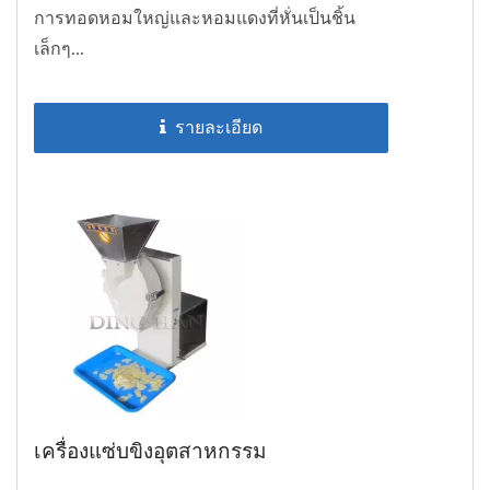
การทอดหอมใหญ่และหอมแดงที่หั่นเป็นชิ้น
เล็กๆ...
รายละเอียด
เครื่องแซ่บขิงอุตสาหกรรม