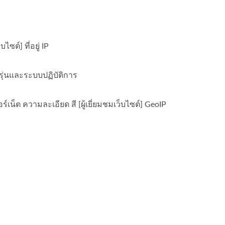
ไซต์] ที่อยู่ IP
็ต รุ่นและระบบปฏิบัติการ
อร์เน็ต ความละเอียด สี [ผู้เยี่ยมชมเว็บไซต์] GeoIP