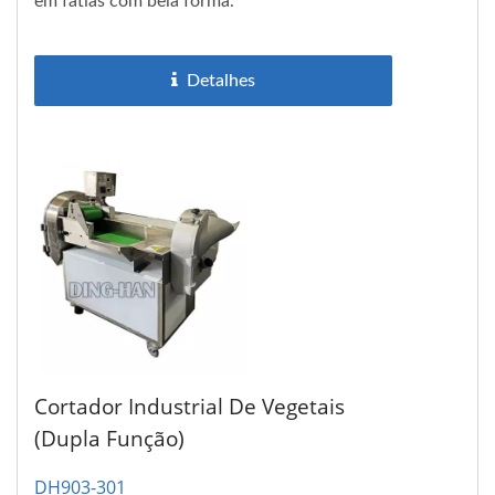
em fatias com bela forma.
Detalhes
Cortador Industrial De Vegetais
(dupla Função)
DH903-301