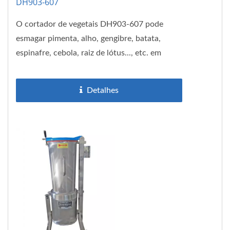
DH903-607
O cortador de vegetais DH903-607 pode
esmagar pimenta, alho, gengibre, batata,
espinafre, cebola, raiz de lótus..., etc. em
pedaços ou pedaços. Facas...
Detalhes