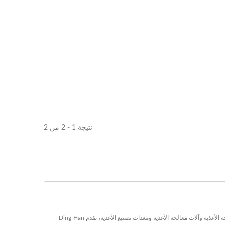
نتيجة 1 - 2 من 2
Ding-Han Machinery Co., Ltd. هي تايوانمفرمة اللحم المورد والشركة المصنعة مع أكثر من 20 عاما من الخبرة.منذ عام 1996، في سوق آلات الطعام ومعدات معالجة الأغذية وآلات معالجة الأغذية ومعدات تصنيع الأغذية، تقدم Ding-Han