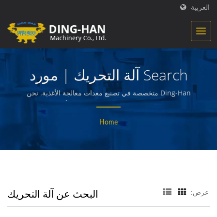
العربية
Search آلة التحريك | مورد
معدات تجهيز الأغذية وخطوط
Ding-Han متخصصة في تصنيع معدات معالجة الأغذية. نحن
نصمم ونهندس ونبني الآلات التي تنتج وتعبئ المأكولات المحضرة
الإنتاج - Ding-Han
من اللحوم والخضروات والمأكولات البحرية والبطاطس المقلية
Home
والوجبات الخفيفة المخبوزة والمقلية وغيرها من الأطعمة ذات
الجودة العالية.
البحث عن آلة التحريك
عرض: