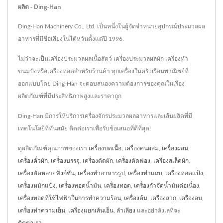
ผลิต - Ding-Han
Ding-Han Machinery Co., Ltd. เป็นหนึ่งในผู้จัดจำหน่ายอุปกรณ์ประมวลผล
อาหารที่มีชื่อเสียงในไต้หวันตั้งแต่ปี 1996.
ไม่ว่าจะเป็นเครื่องประมวลผลเนื้อสัตว์ เครื่องประมวลผลผัก เครื่องทำ
ขนมปังหรือเครื่องทอดสำหรับร้านค้า ทุกเครื่องในครัวเรือนพาณิชย์ที่
ออกแบบโดย Ding-Han จะตอบสนองความต้องการของคุณในเรื่อง
ผลิตภัณฑ์ที่มีประสิทธิภาพสูงและราคาถูก
Ding-Han มีการให้บริการเครื่องจักรประมวลผลอาหารและเส้นผลิตที่มี
เทคโนโลยีที่ทันสมัย ติดต่อเราเพื่อรับข้อเสนอที่ดีที่สุด!
ดูผลิตภัณฑ์คุณภาพของเรา
เครื่องบดเนื้อ
,
เครื่องคนผสม
,
เครื่องผสม
,
เครื่องคั่วผัก
,
เครื่องบรรจุ
,
เครื่องตัดผัก
,
เครื่องตัดฟอง
,
เครื่องสเล็ดผัก
,
เครื่องตัดหลายฟังก์ชั่น
,
เครื่องทำอาหารรูป
,
เครื่องทำแถบ
,
เครื่องทอดแป้ง
,
เครื่องหมักแป้ง
,
เครื่องทอดน้ำมัน
,
เครื่องทอด
,
เครื่องกำจัดน้ำมันต่อเนื่อง
,
เครื่องทอดที่ใช้ไฟฟ้าในการทำความร้อน
,
เครื่องต้ม
,
เครื่องลวก
,
เครื่องอบ
,
เครื่องทำความเย็น
,
เครื่องแยกเส้นเอ็น
,
ลำเลียง
และอย่าลังเลที่จะ