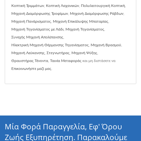
Κοπτική Τριμμάτων
,
Κοπτική Λαχανικών
,
Πολυλειτουργική Κοπτική
,
Μηχανή Διαμόρφωσης Τροφίμων
,
Μηχανή Διαμόρφωσης Ράβδων
,
Μηχανή Πανάρισματος
,
Μηχανή Επικάλυψης Μπαταρίας
,
Μηχανή Τηγανίσματος με Λάδι
,
Μηχανή Τηγανίσματος
,
Συνεχής Μηχανή Απολίπανσης
,
Ηλεκτρική Μηχανή Θέρμανσης Τηγανίσματος
,
Μηχανή Βρασμού
,
Μηχανή Λεύκανσης
,
Στεγνωτήρας
,
Μηχανή Ψύξης
,
Θραυστήρας Τένοντα
,
Ταινία Μεταφοράς
και μη διστάσετε να
Επικοινωνήστε μαζί μας
.
Μία Φορά Παραγγελία, Εφ' Όρου
Ζωής Εξυπηρέτηση. Παρακαλούμε