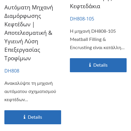
Κεφτεδάκια
Αυτόματη Μηχανή
Διαμόρφωσης
DH808-105
Κεφτέδων |
Αποτελεσματική &
Η μηχανή DH808-105
Meatball Filling &
Υγιεινή Λύση
Encrusting είναι κατάλληλη
Επεξεργασίας
για...
Τροφίμων
Details
DH808
Ανακαλύψτε τη μηχανή
αυτόματου σχηματισμού
κεφτέδων...
Details