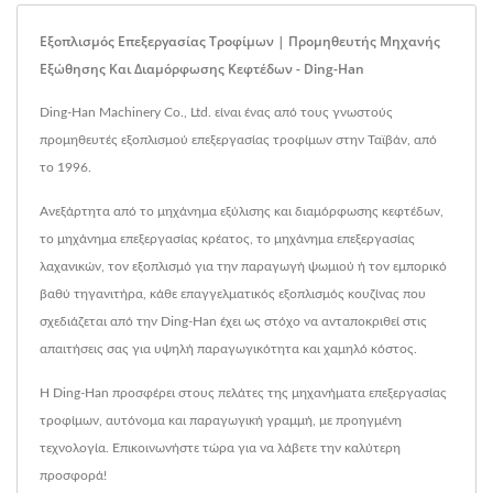
Εξοπλισμός Επεξεργασίας Τροφίμων | Προμηθευτής Μηχανής
Εξώθησης Και Διαμόρφωσης Κεφτέδων - Ding-Han
Ding-Han Machinery Co., Ltd. είναι ένας από τους γνωστούς
προμηθευτές εξοπλισμού επεξεργασίας τροφίμων στην Ταϊβάν, από
το 1996.
Ανεξάρτητα από το μηχάνημα εξύλισης και διαμόρφωσης κεφτέδων,
το μηχάνημα επεξεργασίας κρέατος, το μηχάνημα επεξεργασίας
λαχανικών, τον εξοπλισμό για την παραγωγή ψωμιού ή τον εμπορικό
βαθύ τηγανιτήρα, κάθε επαγγελματικός εξοπλισμός κουζίνας που
σχεδιάζεται από την Ding-Han έχει ως στόχο να ανταποκριθεί στις
απαιτήσεις σας για υψηλή παραγωγικότητα και χαμηλό κόστος.
Η Ding-Han προσφέρει στους πελάτες της μηχανήματα επεξεργασίας
τροφίμων, αυτόνομα και παραγωγική γραμμή, με προηγμένη
τεχνολογία. Επικοινωνήστε τώρα για να λάβετε την καλύτερη
προσφορά!