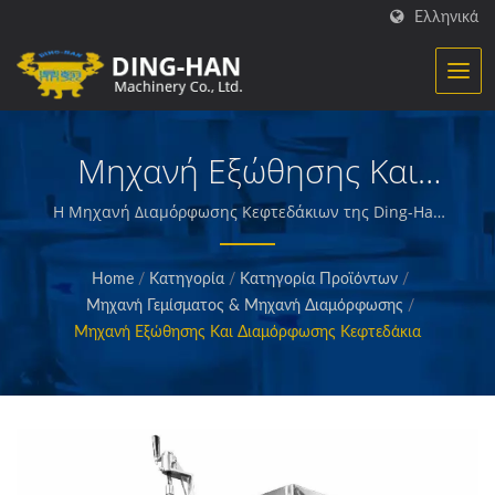
Ελληνικά
Μηχανή Εξώθησης Και
Διαμόρφωσης Κεφτεδάκια
Η Μηχανή Διαμόρφωσης Κεφτεδάκιων της Ding-Han
είναι κατάλληλη για προϊόντα σε σχήμα μπάλας. /
Ding-Han ειδικεύεται στην κατασκευή εξοπλισμού
Home
/
Κατηγορία
/
Κατηγορία Προϊόντων
/
επεξεργασίας τροφίμων. Σχεδιάζουμε, μηχανολογούμε
Μηχανή Γεμίσματος & Μηχανή Διαμόρφωσης
/
και κατασκευάζουμε τις μηχανές που δημιουργούν
Μηχανή Εξώθησης Και Διαμόρφωσης Κεφτεδάκια
και συσκευάζουν προετοιμασμένα κρέατα, λαχανικά
και θαλασσινά, τηγανητές πατάτες, ψητά και
τηγανητά σνακς και άλλα ποιοτικά τρόφιμα.