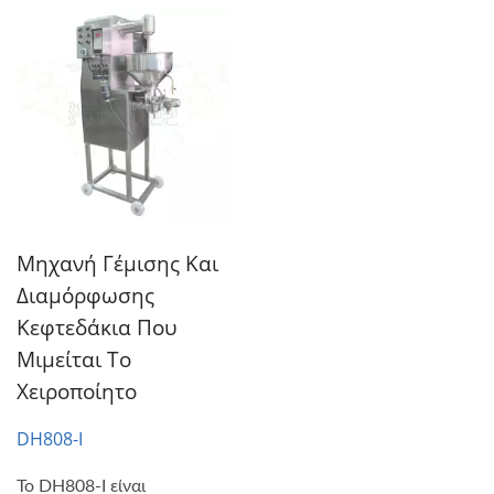
Μηχανή Γέμισης Και
Διαμόρφωσης
Κεφτεδάκια Που
Μιμείται Το
Χειροποίητο
DH808-I
Το DH808-I είναι