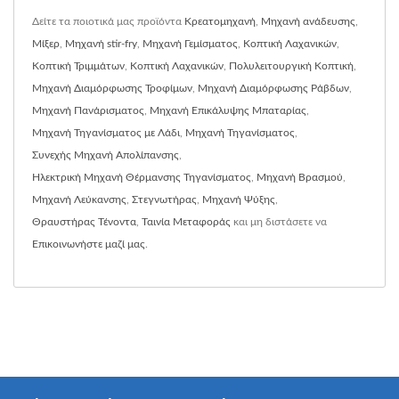
Δείτε τα ποιοτικά μας προϊόντα
Κρεατομηχανή
,
Μηχανή ανάδευσης
,
Μίξερ
,
Μηχανή stir-fry
,
Μηχανή Γεμίσματος
,
Κοπτική Λαχανικών
,
Κοπτική Τριμμάτων
,
Κοπτική Λαχανικών
,
Πολυλειτουργική Κοπτική
,
Μηχανή Διαμόρφωσης Τροφίμων
,
Μηχανή Διαμόρφωσης Ράβδων
,
Μηχανή Πανάρισματος
,
Μηχανή Επικάλυψης Μπαταρίας
,
Μηχανή Τηγανίσματος με Λάδι
,
Μηχανή Τηγανίσματος
,
Συνεχής Μηχανή Απολίπανσης
,
Ηλεκτρική Μηχανή Θέρμανσης Τηγανίσματος
,
Μηχανή Βρασμού
,
Μηχανή Λεύκανσης
,
Στεγνωτήρας
,
Μηχανή Ψύξης
,
Θραυστήρας Τένοντα
,
Ταινία Μεταφοράς
και μη διστάσετε να
Επικοινωνήστε μαζί μας
.