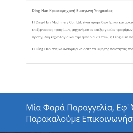
Ding-Han Κρεατομηχανή Εισαγωγή Υπηρεσίας
Η Ding-Han Machinery Co., Ltd. είναι προμηθευτής και κατασ
επεξεργασίας τροφίμων, μηχανήματος επεξεργασίας τροφίμων
προηγμένη τεχνολογία και την εμπειρία 20 ετών, η Ding-Han π
Η Ding-Han σας καλωσορίζει να δείτε τα υψηλής ποιότητας προ
Μία Φορά Παραγγελία, Εφ'
Παρακαλούμε Επικοινωνήσ