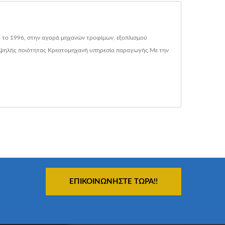
πό το 1996, στην αγορά μηχανών τροφίμων, εξοπλισμού
 υψηλής ποιότητας Κρεατομηχανή υπηρεσία παραγωγής.Με την
ΕΠΙΚΟΙΝΩΝΉΣΤΕ ΤΏΡΑ!!