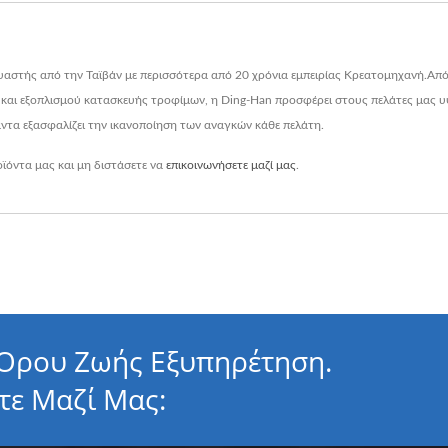
κευαστής από την Ταϊβάν με περισσότερα από 20 χρόνια εμπειρίας Κρεατομηχανή.Α
 και εξοπλισμού κατασκευής τροφίμων, η Ding-Han προσφέρει στους πελάτες μας
άντα εξασφαλίζει την ικανοποίηση των αναγκών κάθε πελάτη.
ϊόντα μας και μη διστάσετε να
επικοινωνήσετε μαζί μας
.
 Όρου Ζωής Εξυπηρέτηση.
τε Μαζί Μας: