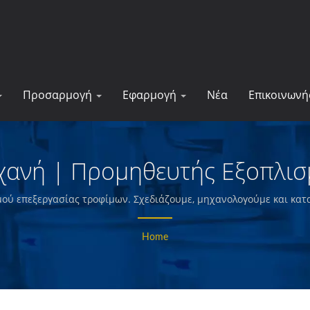
Προσαρμογή
Εφαρμογή
Νέα
Επικοινωνή
χανή | Προμηθευτής Εξοπλισ
ν Και Γραμμών Παραγωγής - 
μού επεξεργασίας τροφίμων. Σχεδιάζουμε, μηχανολογούμε και κατ
, λαχανικά και θαλασσινά, τηγανητές πατάτες, ψητά και τηγανητά
Home