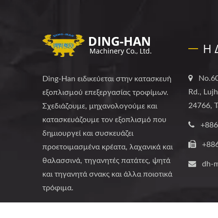
Η 
No.60
Ding-Han ειδικεύεται στην κατασκευή
Rd., Luj
εξοπλισμού επεξεργασίας τροφίμων.
24766, T
Σχεδιάζουμε, μηχανολογούμε και
κατασκευάζουμε τον εξοπλισμό που
+886
δημιουργεί και συσκευάζει
+88
προετοιμασμένα κρέατα, λαχανικά και
θαλασσινά, τηγανητές πατάτες, ψητά
dh-
και τηγανητά σνακς και άλλα ποιοτικά
τρόφιμα.