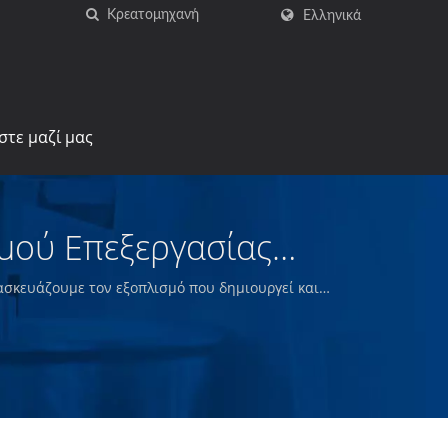
Ελληνικά
στε μαζί μας
μού Επεξεργασίας
Ding-Han
ασκευάζουμε τον εξοπλισμό που δημιουργεί και
 σνακς και άλλα ποιοτικά τρόφιμα.