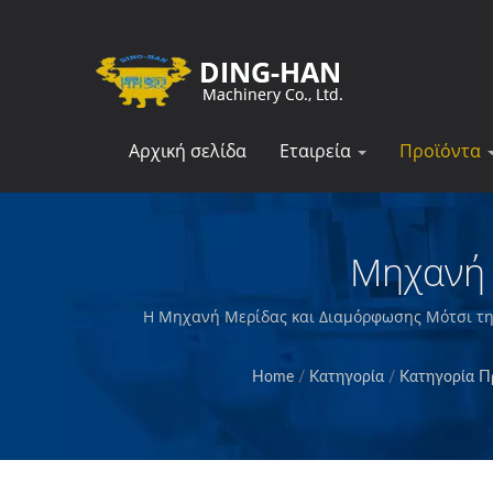
Αρχική σελίδα
Εταιρεία
Προϊόντα
Μηχανή 
Η Μηχανή Μερίδας και Διαμόρφωσης Μότσι της 
εξοπλισμού επεξεργασίας τροφίμων. Σχεδιάζο
λαχανικά και θα
Home
/
Κατηγορία
/
Κατηγορία Π