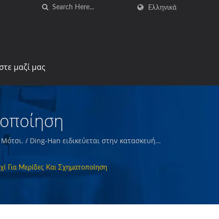
Ελληνικά
στε μαζί μας
τοποίηση
Μότσι. / Ding-Han ειδικεύεται στην κατασκευή
γούν και συσκευάζουν προετοιμασμένα κρέατα,
οιοτικά τρόφιμα.
ί Για Μερίδες Και Σχηματοποίηση