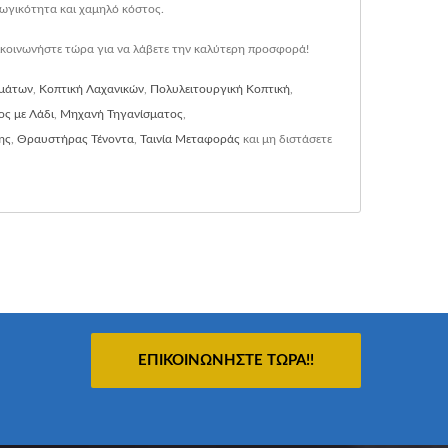
γωγικότητα και χαμηλό κόστος.
ικοινωνήστε τώρα για να λάβετε την καλύτερη προσφορά!
μμάτων
,
Κοπτική Λαχανικών
,
Πολυλειτουργική Κοπτική
,
ς με Λάδι
,
Μηχανή Τηγανίσματος
,
ης
,
Θραυστήρας Τένοντα
,
Ταινία Μεταφοράς
και μη διστάσετε
ΕΠΙΚΟΙΝΩΝΉΣΤΕ ΤΏΡΑ!!