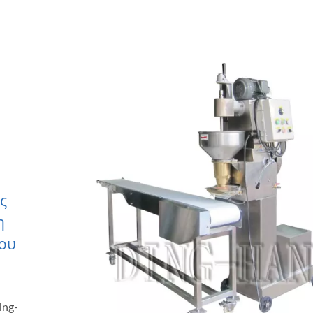
ς
η
Του
ing-