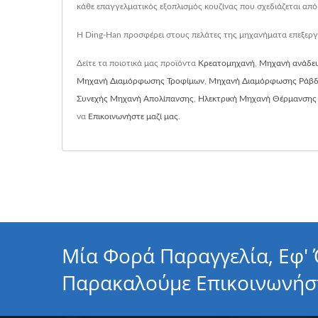
κάθε επαγγελματικός εξοπλισμός κουζίνας που σχεδιάζεται από
Η Ding-Han προσφέρει στους πελάτες της μηχανήματα επεξεργ
Δείτε τα ποιοτικά μας προϊόντα
Κρεατομηχανή
,
Μηχανή ανάδε
Μηχανή Διαμόρφωσης Τροφίμων
,
Μηχανή Διαμόρφωσης Ράβ
Συνεχής Μηχανή Απολίπανσης
,
Ηλεκτρική Μηχανή Θέρμανσης
να
Επικοινωνήστε μαζί μας
.
Μία Φορά Παραγγελία, Εφ'
Παρακαλούμε Επικοινωνήσ