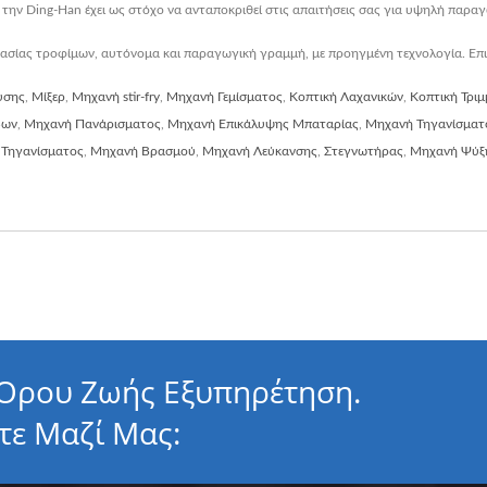
 την Ding-Han έχει ως στόχο να ανταποκριθεί στις απαιτήσεις σας για υψηλή παρα
ασίας τροφίμων, αυτόνομα και παραγωγική γραμμή, με προηγμένη τεχνολογία. Επ
υσης
,
Μίξερ
,
Μηχανή stir-fry
,
Μηχανή Γεμίσματος
,
Κοπτική Λαχανικών
,
Κοπτική Τρι
δων
,
Μηχανή Πανάρισματος
,
Μηχανή Επικάλυψης Μπαταρίας
,
Μηχανή Τηγανίσματο
 Τηγανίσματος
,
Μηχανή Βρασμού
,
Μηχανή Λεύκανσης
,
Στεγνωτήρας
,
Μηχανή Ψύξ
 Όρου Ζωής Εξυπηρέτηση.
τε Μαζί Μας: