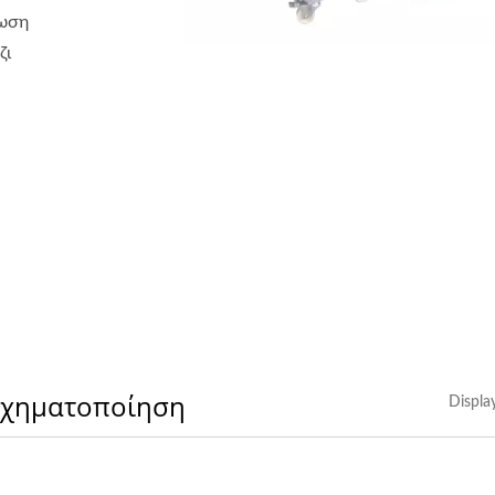
φωση
ζι
 Σχηματοποίηση
Displa