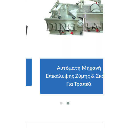
 Και
Αυτόματη Μηχανή
Μηχ
που
Επικάλυψης Ζύμης & Σκόνης
Με
Για Τραπέζι