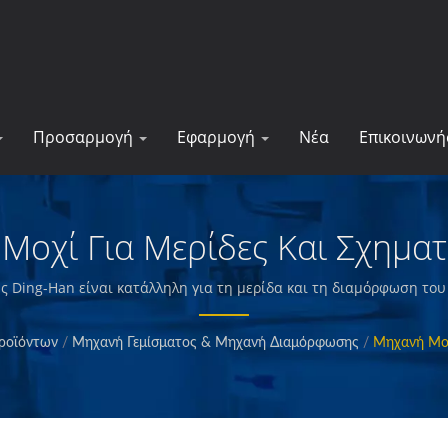
Προσαρμογή
Εφαρμογή
Νέα
Επικοινωνή
Μοχί Για Μερίδες Και Σχημα
Ding-Han είναι κατάλληλη για τη μερίδα και τη διαμόρφωση του 
υμε, μηχανολογούμε και κατασκευάζουμε τις μηχανές που δημιουρ
λασσινά, τηγανητές πατάτες, ψητά και τηγανητά σνακς και άλλα π
ροϊόντων
/
Μηχανή Γεμίσματος & Μηχανή Διαμόρφωσης
/
Μηχανή Μοχ