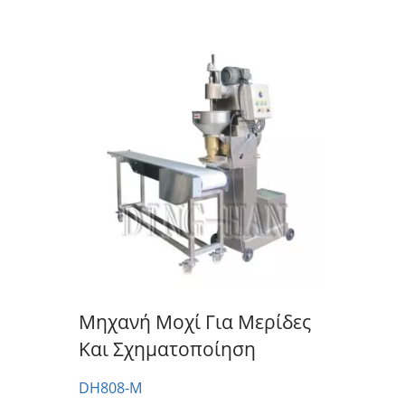
Μηχανή Διαμόρφωσης Και
Μερίδας Μεγάλου Τύπου
Επικ
Μηχανή Μοχί Για Μερίδες
Και Σχηματοποίηση
DH808-M