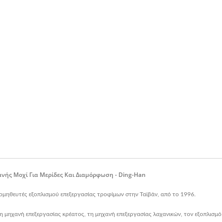
ής Μοχί Για Μερίδες Και Διαμόρφωση - Ding-Han
ρομηθευτές εξοπλισμού επεξεργασίας τροφίμων στην Ταϊβάν, από το 1996.
 μηχανή επεξεργασίας κρέατος, τη μηχανή επεξεργασίας λαχανικών, τον εξοπλισμ