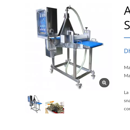
A
S
D
Mac
Ma
La 
sna
com