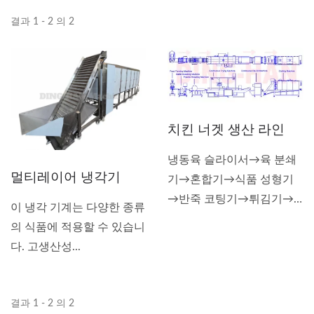
결과 1 - 2 의 2
치킨 너겟 생산 라인
냉동육 슬라이서→육 분쇄
멀티레이어 냉각기
기→혼합기→식품 성형기
→반죽 코팅기→튀김기→
이 냉각 기계는 다양한 종류
냉각기→포장
의 식품에 적용할 수 있습니
다. 고생산성...
결과 1 - 2 의 2