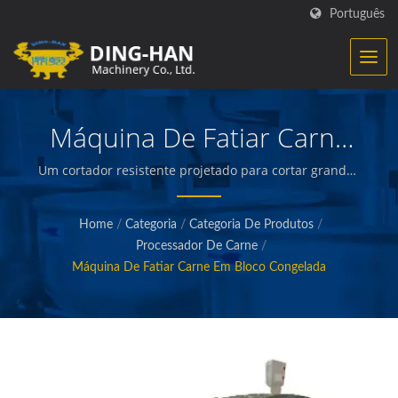
Português
Máquina De Fatiar Carne
Em Bloco Congelada
Um cortador resistente projetado para cortar grandes
pedaços de carne congelada sem osso em pedaços
para processamento subsequente. / Ding-Han
Home
/
Categoria
/
Categoria De Produtos
/
especializa-se na fabricação de equipamentos de
Processador De Carne
/
processamento de alimentos. Projetamos,
Máquina De Fatiar Carne Em Bloco Congelada
desenvolvemos e construímos máquinas que criam e
embalam carnes preparadas, vegetais e frutos do mar,
batatas fritas, petiscos assados e fritos e outros
alimentos de qualidade.