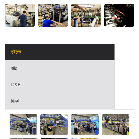
इवेंट्स
सीई
D&B
फिल्में