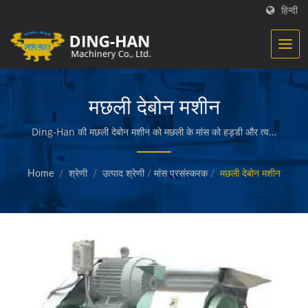
हिन्दी
मछली देबोन मशीन
Ding-Han की मछली देबोन मशीन को मछली के मांस को हड्डी और त्वचा
से अलग करने के लिए इस्तेमाल किया जाता है। / Ding-Han खाद्य
प्रसंस्करण उपकरणों के निर्माण में विशेषज्ञ हैं। हम पूरी तरह से खाद्य
Home
/
श्रेणी
/
उत्पाद श्रेणी
/
मांस प्रसंस्करक
/
मछली देबोन मशीन
प्रसंस्करण उपकरणों का डिजाइन, इंजीनियरिंग और निर्माण करते हैं जो तैयार
मांस, सब्जियां और समुद्री खाद्य, फ्रेंच फ्राइज, बेक्ड और फ्राइड स्नैक्स,
और अन्य गुणवत्ता वाले खाद्य उत्पादों को बनाती हैं।