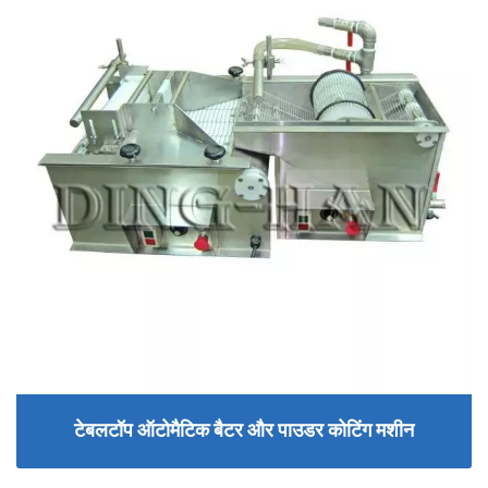
टेबलटॉप ऑटोमैटिक बैटर और पाउडर कोटिंग मशीन