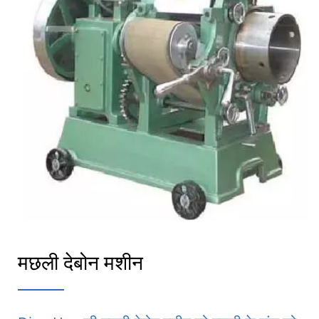
मछली देबोन मशीन