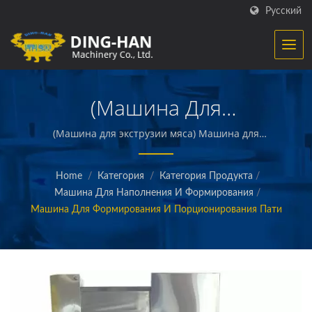
Русский
(Машинa Для
Формирования И
(Машина для экструзии мяса) Машина для
формования бургеров/наггетов/растительного мяса
Порционирования Пати
/ Ding-Han специализируется на производстве
Home
/
Категория
/
Категория Продукта
/
оборудования для переработки пищевых продуктов.
(крупного Типа)
Машина Для Наполнения И Формирования
/
Мы проектируем, разрабатываем и строим машины,
Машина Для Формирования И Порционирования Пати
которые создают и упаковывают готовые мясные,
овощные и морепродукты, картофель фри,
запеченные и жареные закуски и другие
качественные продукты питания.