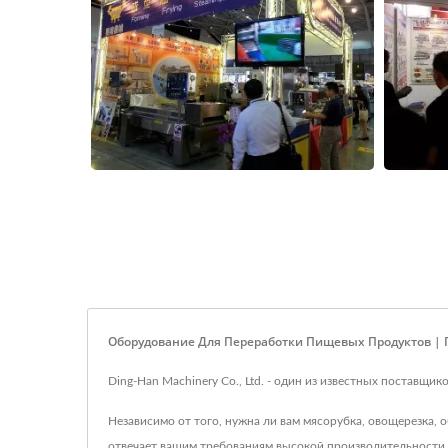
Оборудование Для Переработки Пищевых Продуктов | 
Ding-Han Machinery Co., Ltd. - один из известных поставщи
Независимо от того, нужна ли вам мясорубка, овощерезка,
отвечает вашим требованиям высокой производительности 