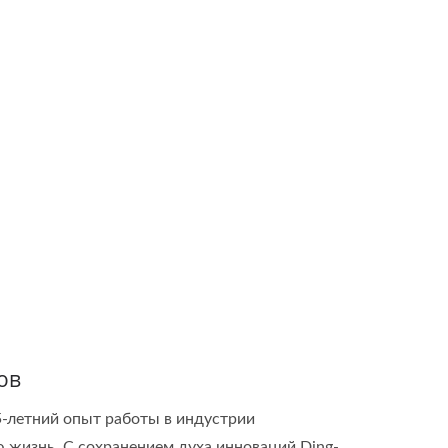
ов
5-летний опыт работы в индустрии
 жизнь. С сохранением духа инноваций Ding-