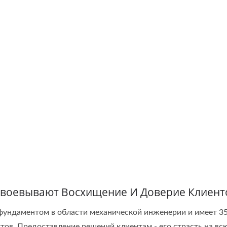
воевывают Восхищение И Доверие Клиент
фундаментом в области механической инженерии и имеет 3
ов. Предоставление решений клиентам - его страсть на всю