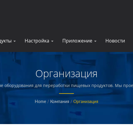
дукты
Настройка
Приложение
Новости
Организация
ве оборудования для переработки пищевых продуктов. Мы про
ные изделия, овощи и морепродукты, картофель фри, запеченн
продукты питания.
Home
/
Компания
/
Организация