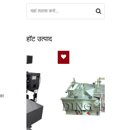
हॉट उत्पाद
पका