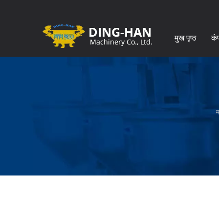
मुख पृष्ठ
कं
म