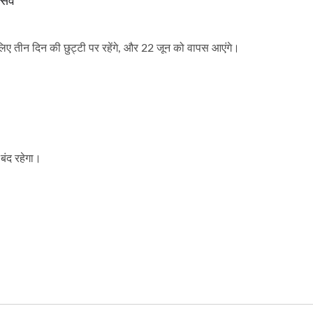
त्सव
ॉप ऑटोमैटिक बैटर और पाउडर
बड़े प्रकार की पैटी बनाने औ
िए तीन दिन की छुट्टी पर रहेंगे, और 22 जून को वापस आएंगे।
कोटिंग मशीन
करने की मशीन
बंद रहेगा।